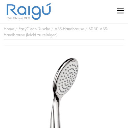
Home
/
EasyClean-Dusche
/
ABS-Handbrause
/
S030 ABS-
Handbrause (leicht zu reinigen)