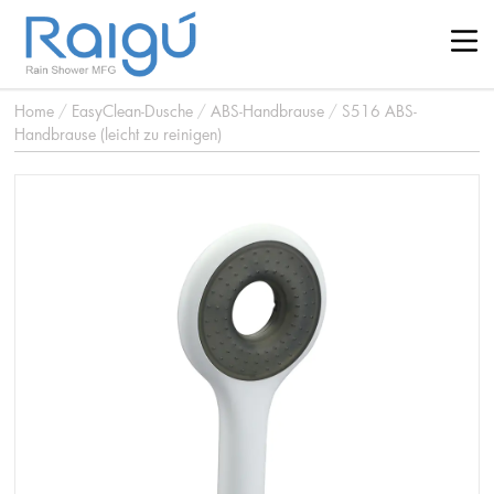
Home
/
EasyClean-Dusche
/
ABS-Handbrause
/
S516 ABS-
Handbrause (leicht zu reinigen)