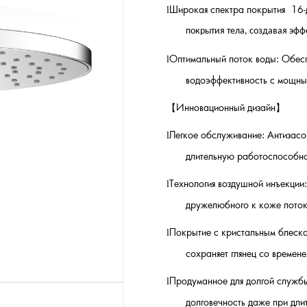
Широкая спектра покрытия
16
l
покрытия тела, создавая эфф
Оптимальный поток воды: Обесп
l
водоэффективность с мощн
【
Инновационный дизайн
】
Легкое обслуживание: Антизасо
l
длительную работоспособно
Технология воздушной инъекции
l
дружелюбного к коже поток
Покрытие с кристальным блеско
l
сохраняет глянец со времене
Продуманное для долгой службы
l
долговечность даже при дли