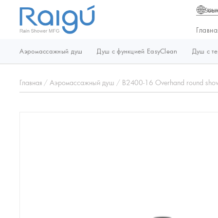
язы
Главна
Аэромассажный душ
Душ с функцией EasyClean
Душ с т
Главная
/
Аэромассажный душ
/
B2400-16 Overhand round sho