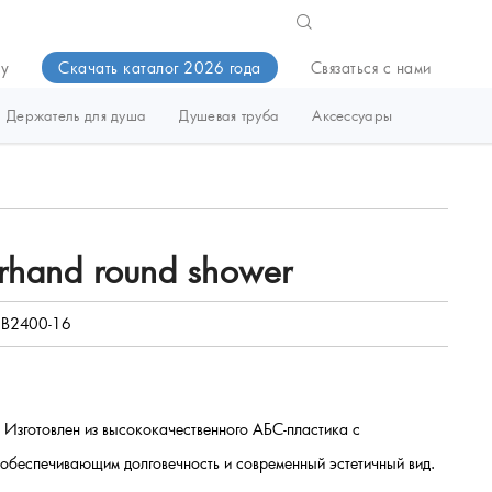
ду
Скачать каталог 2026 года
Связаться с нами
Держатель для душа
Душевая труба
Аксессуары
hand round shower
B2400-16
】
 Изготовлен из высококачественного АБС-пластика с
обеспечивающим долговечность и современный эстетичный вид.