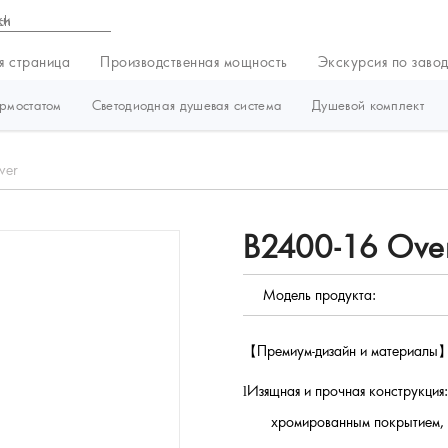
ки
я страница
Производственная мощность
Экскурсия по заво
ермостатом
Светодиодная душевая система
Душевой комплект
wer
B2400-16 Over
Модель продукта:
【
Премиум-дизайн и материалы
Изящная и прочная конструкция:
l
хромированным покрытием, 