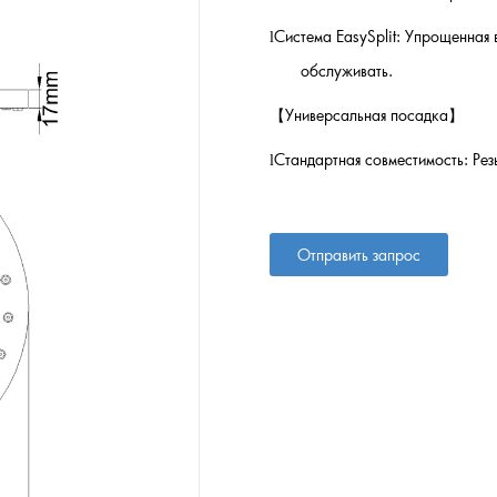
Система EasySplit: Упрощенная 
l
обслуживать.
【
Универсальная посадка
】
Стандартная совместимость: Ре
l
Отправить запрос