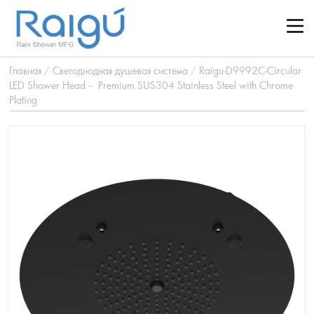
Главная
/
Светодиодная душевая система
/
Raigu-D9992C-Circular
LED Shower Head－ Premium SUS304 Stainless Steel with Chrome
Plating