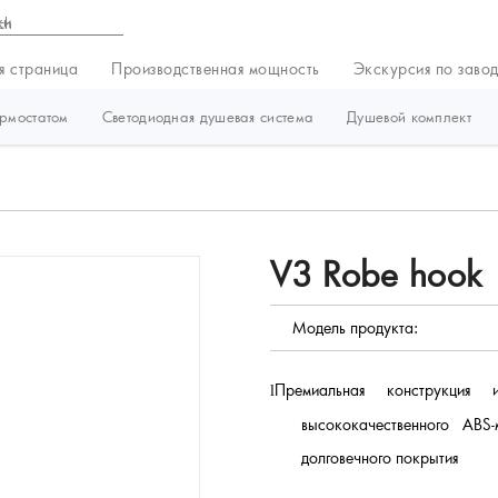
ки
я страница
Производственная мощность
Экскурсия по заво
ермостатом
Светодиодная душевая система
Душевой комплект
V3 Robe hook
Модель продукта:
Премиальная конструкци
l
высококачественного ABS
долговечного покрытия