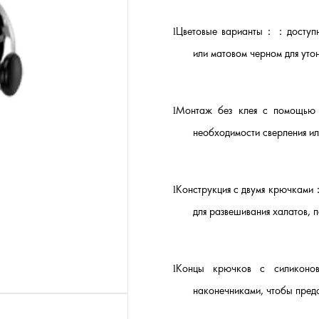
Цветовые варианты：
：
доступ
l
или матовом черном для уто
Монтаж без клея с помощь
l
необходимости сверления ил
Конструкция с двумя крючками
l
для развешивания халатов, 
Концы крючков с силикон
l
наконечниками, чтобы предо