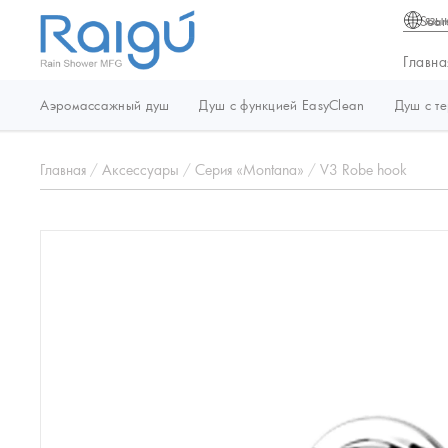
язы
Главна
Аэромассажный душ
Душ с функцией EasyClean
Душ с т
Главная
/
Аксессуары
/
Серия «Montana»
/
V3 Robe hook