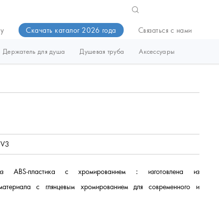
ду
Скачать каталог 2026 года
Связаться с нами
Держатель для душа
Душевая труба
Аксессуары
V3
я из ABS-пластика с хромированием：
изготовлена из
-материала с глянцевым хромированием для современного и