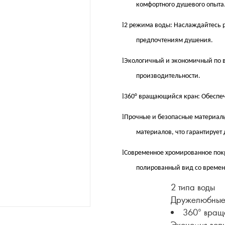
комфортного душевого опыта
l
2 режима воды: Наслаждайтесь р
предпочтениям душения.
l
Экологичный и экономичный по в
производительности.
l
360° вращающийся кран: Обеспеч
l
Прочные и безопасные материалы
материалов, что гарантирует 
l
Современное хромированное покр
полированный вид со времен
2 типа воды
Дружелюбные
360° вращ
Экономия вод