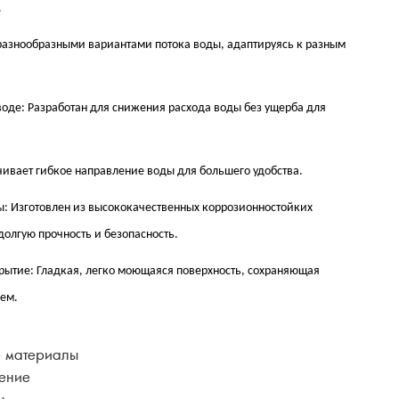
.
азнообразными вариантами потока воды, адаптируясь к разным
оде: Разработан для снижения расхода воды без ущерба для
ивает гибкое направление воды для большего удобства.
: Изготовлен из высококачественных коррозионностойких
долгую прочность и безопасность.
ытие: Гладкая, легко моющаяся поверхность, сохраняющая
ем.
 материалы
ение
ы