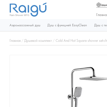
язы
Главна
Аэромассажный душ
Душ с функцией EasyClean
Душ с т
Главная
/
Душевой комплект
/
Cold And Hot Square shower set-