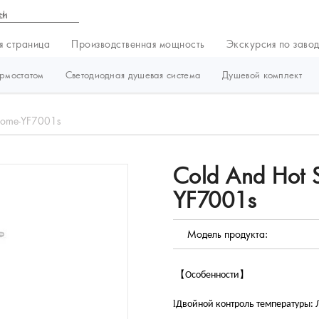
ки
я страница
Производственная мощность
Экскурсия по заво
ермостатом
Светодиодная душевая система
Душевой комплект
chome-YF7001s
Cold And Hot 
YF7001s
Модель продукта:
【
】
Особенности
l
Двойной контроль температуры: 