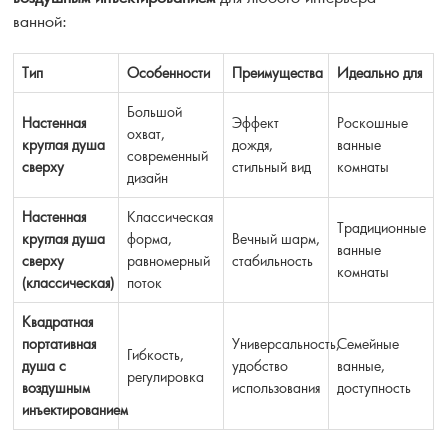
ванной:
Тип
Особенности
Преимущества
Идеально для
Большой
Настенная
Эффект
Роскошные
охват,
круглая душа
дождя,
ванные
современный
сверху
стильный вид
комнаты
дизайн
Настенная
Классическая
Традиционные
круглая душа
форма,
Вечный шарм,
ванные
сверху
равномерный
стабильность
комнаты
(классическая)
поток
Квадратная
портативная
Универсальность,
Семейные
Гибкость,
душа с
удобство
ванные,
регулировка
воздушным
использования
доступность
инъектированием